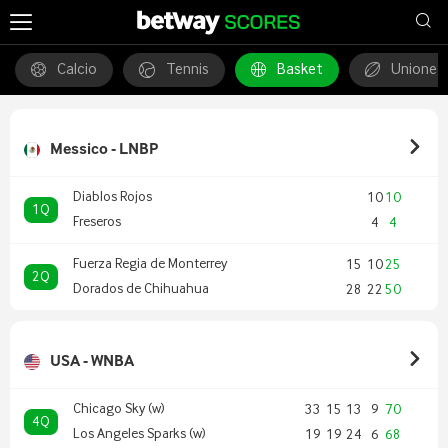
Calcio
Tennis
Basket
Unione 
Messico - LNBP
Diablos Rojos
10
10
1Q
Freseros
4
4
Fuerza Regia de Monterrey
15
10
25
2Q
Dorados de Chihuahua
28
22
50
USA - WNBA
Chicago Sky (w)
33
15
13
9
70
4Q
Los Angeles Sparks (w)
19
19
24
6
68