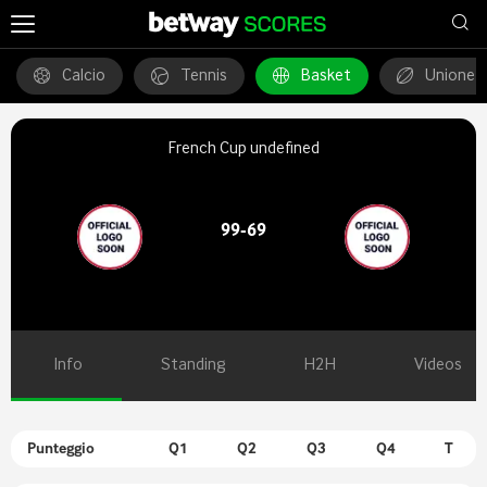
Calcio
Tennis
Basket
Unione 
French Cup undefined
99-69
Info
Standing
H2H
Videos
Punteggio
Q1
Q2
Q3
Q4
T