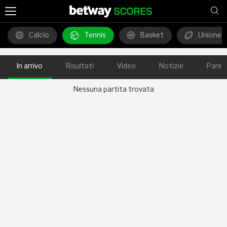
Calcio
Tennis
Basket
Unione 
In arrivo
Risultati
Video
Notizie
Pareg
Nessuna partita trovata