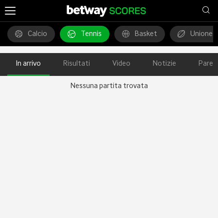
Calcio
Tennis
Basket
Unione 
In arrivo
Risultati
Video
Notizie
Pareg
Nessuna partita trovata