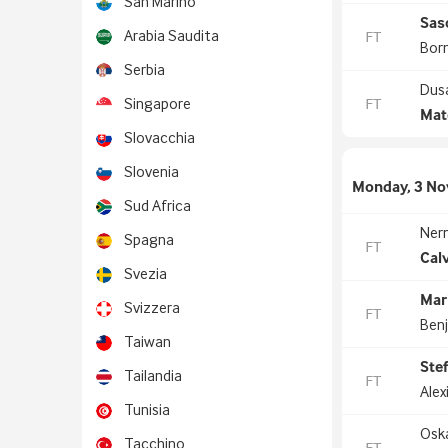
San Marino
Sas
Arabia Saudita
FT
Bor
Serbia
Dusa
FT
Singapore
Mat
Slovacchia
Slovenia
Monday, 3 No
Sud Africa
Ner
Spagna
FT
Cal
Svezia
Mari
Svizzera
FT
Ben
Taiwan
Ste
Tailandia
FT
Alex
Tunisia
Oska
Tacchino