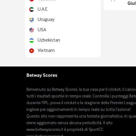
FT
Giul
U.A.E
Uruguay
USA
Uzbekistan
Vietnam
Betway Scores
Benvenuto su Betway Scores, la tua casa per il cricket, il calcio
tutti i risultati sportivi in ​​tempo reale. Controlla i punteggi Be
durante l'IPL, prova il cricket e la stagione della Premier Leagu
inglese per aggiornamenti in tempo reale su tutta l'azione!
Questo sito non rappresenta una testata giornalistica, in qu
viene aggiornato senza alcuna periodicità. Il sito
www.betwayscores.it è proprietà di SportCC