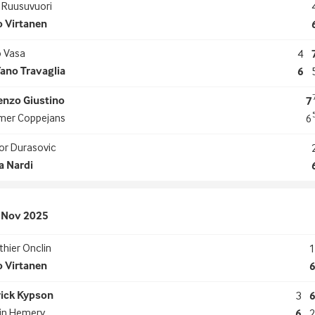
 Ruusuvuori
o Virtanen
o Vasa
4
fano Travaglia
6
enzo Giustino
7
mer Coppejans
6
or Durasovic
a Nardi
 Nov 2025
hier Onclin
o Virtanen
rick Kypson
3
vin Hemery
6