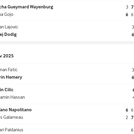
cha Gueymard Wayenburg
3
7
na Gojo
6
6
n Lajovic
ej Dodig
v 2025
man Fatic
vin Hemery
n Cilic
jamin Hassan
fano Napolitano
6
6
is Galarneau
2
7
ri Paldanius
6