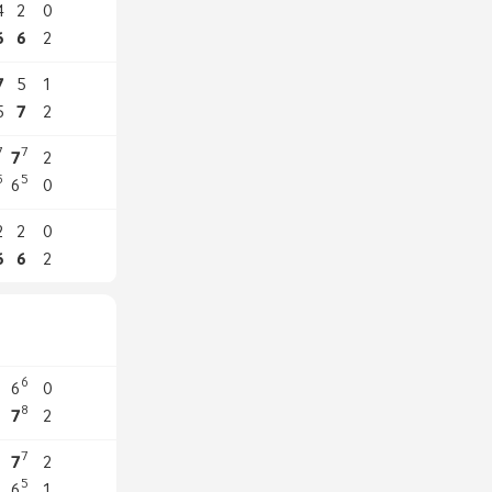
4
2
0
6
6
2
7
5
1
5
7
2
7
7
7
2
5
5
6
0
2
2
0
6
6
2
6
1
6
0
8
6
7
2
7
6
7
2
5
2
6
1