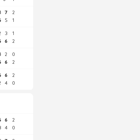
4
7
2
6
5
1
2
3
1
6
6
2
4
2
0
6
6
2
6
6
2
2
4
0
6
6
2
3
4
0