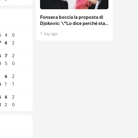
Fonseca boccia la proposta di
Djokovic: \"Lo dice perché sta
invecchiando, il set deve essere
1 day ago
5
4
0
di 6 game\"
7
6
2
6
7
2
3
5
0
1
6
2
6
1
1
6
6
2
4
2
0