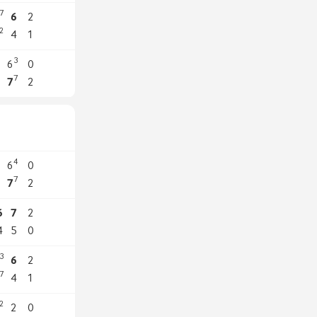
7
6
2
2
4
1
3
3
6
0
7
6
7
2
4
3
6
0
7
6
7
2
6
7
2
4
5
0
3
6
2
7
4
1
2
2
0