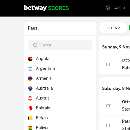
Calcio
In arrivo
Paesi
Sunday, 9 No
Angola
Ott
FT
Pat
Argentina
Armenia
Australia
Saturday, 8 
Austria
Ott
FT
Bahrain
Sas
Belgio
Pat
FT
Bolivia
Stef