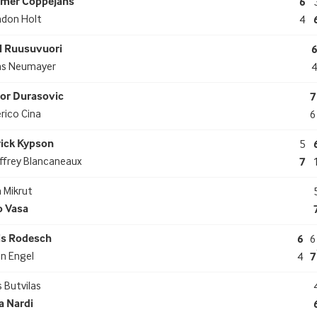
mer Coppejans
6
ndon Holt
4
l Ruusuvuori
as Neumayer
tor Durasovic
7
rico Cina
6
rick Kypson
5
ffrey Blancaneaux
7
 Mikrut
o Vasa
is Rodesch
6
6
in Engel
4
7
 Butvilas
a Nardi