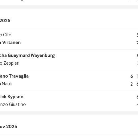
 2025
n Cilic
o Virtanen
cha Gueymard Wayenburg
io Zeppieri
fano Travaglia
6
 Nardi
2
rick Kypson
nzo Giustino
Nov 2025