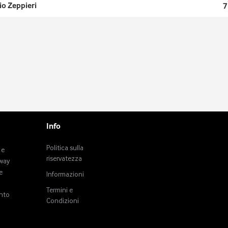
io Zeppieri
7
Info
Politica sulla
 e
riservatezza
tway
e
Informazioni
Termini e
anto
Condizioni