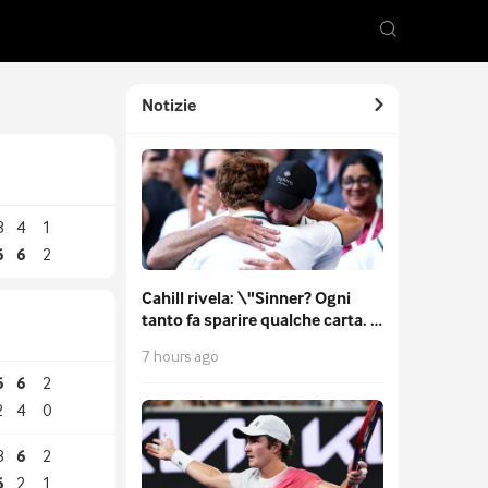
Notizie
3
4
1
6
6
2
Cahill rivela: \"Sinner? Ogni
tanto fa sparire qualche carta. A
Las Vegas lo caccerebbero\"
7 hours ago
6
6
2
2
4
0
3
6
2
6
2
1