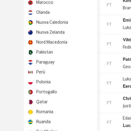
Kim
Marocco
FT
Bra
Olanda
Emi
Nuova Caledonia
FT
Luk
Nuova Zelanda
Vik
Nord Macedonia
FT
Fede
Pakistan
Pat
Paraguay
FT
Geo
Perù
Luka
Polonia
FT
Eer
Portogallo
Chr
Qatar
FT
Just
Romania
Edas
Ruanda
FT
Luc