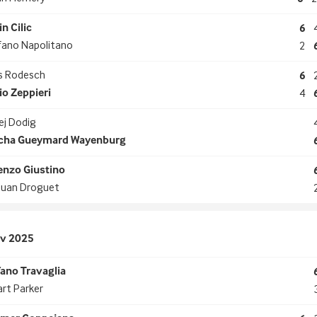
n Cilic
6
fano Napolitano
2
is Rodesch
6
io Zeppieri
4
ej Dodig
cha Gueymard Wayenburg
enzo Giustino
ouan Droguet
ov 2025
fano Travaglia
rt Parker