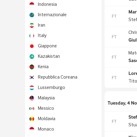
Indonesia
Mari
Internazionale
FT
Ste
Iran
Chr
Italy
FT
Giul
Giappone
Mat
Kazakistan
FT
Sas
Kenia
Lor
Repubblica Coreana
FT
Tit
Lussemburgo
Malaysia
Tuesday, 4 N
Messico
Ste
Moldavia
FT
Stua
Monaco