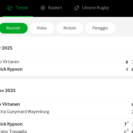
Tennis
Basket
Unione Rugby
Risultati
Video
Notizie
Pareggio
v 2025
o Virtanen
6
rick Kypson
4
Nov 2025
o Virtanen
cha Gueymard Wayenburg
7
rick Kypson
7
5
ano Travaglia
6