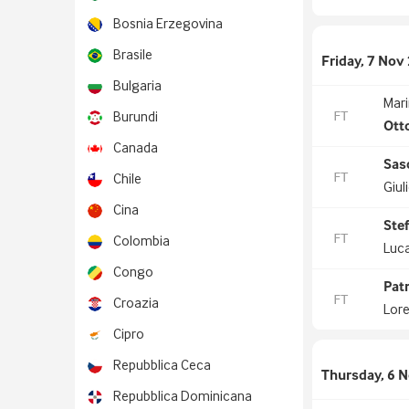
Bosnia Erzegovina
Brasile
Friday, 7 Nov
Bulgaria
Mari
FT
Burundi
Ott
Canada
Sas
FT
Chile
Giul
Cina
Ste
FT
Colombia
Luca
Congo
Pat
FT
Croazia
Lore
Cipro
Repubblica Ceca
Thursday, 6 
Repubblica Dominicana