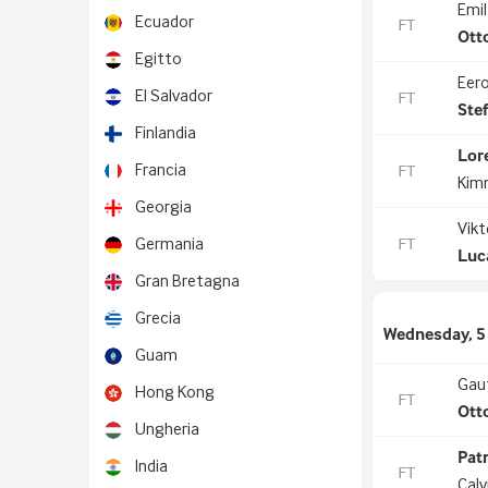
Emil
Ecuador
FT
Ott
Egitto
Eer
El Salvador
FT
Ste
Finlandia
Lor
Francia
FT
Kim
Georgia
Vikt
FT
Germania
Luc
Gran Bretagna
Grecia
Wednesday, 5
Guam
Gaut
Hong Kong
FT
Ott
Ungheria
Pat
India
FT
Cal