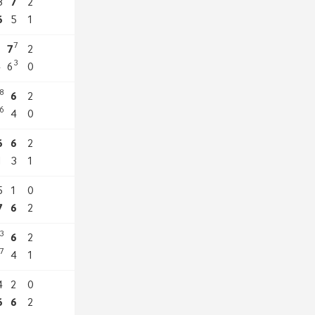
3
7
2
6
5
1
7
6
7
2
3
4
6
0
8
6
2
6
4
0
6
6
2
1
3
1
5
1
0
7
6
2
3
6
2
7
4
1
4
2
0
6
6
2