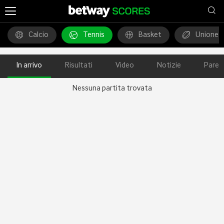
Calcio
Tennis
Basket
Unione 
In arrivo
Risultati
Video
Notizie
Pareg
Nessuna partita trovata