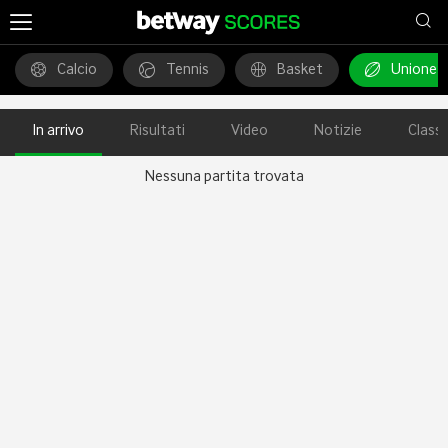
Calcio
Tennis
Basket
Unione 
In arrivo
Risultati
Video
Notizie
Classi
Nessuna partita trovata